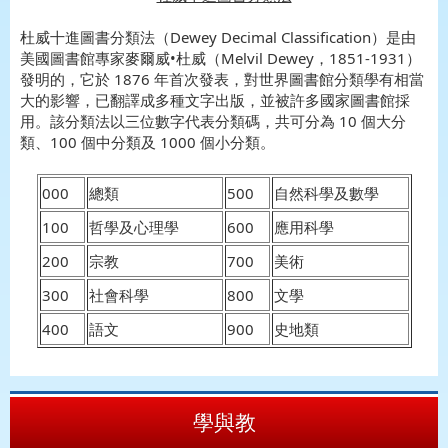
杜威十進圖書分類法（Dewey Decimal Classification）是由
美國圖書館專家麥爾威•杜威（Melvil Dewey，1851-1931）
發明的，它於 1876 年首次發表，對世界圖書館分類學有相當
大的影響，已翻譯成多種文字出版，並被許多國家圖書館採
用。該分類法以三位數字代表分類碼，共可分為 10 個大分
類、100 個中分類及 1000 個小分類。
000
總類
500
自然科學及數學
100
哲學及心理學
600
應用科學
200
宗教
700
美術
300
社會科學
800
文學
400
語文
900
史地類
學與教