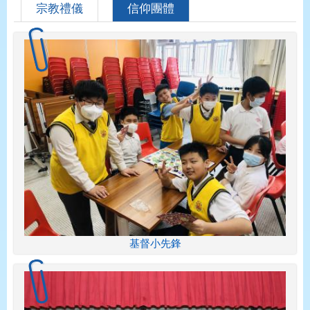
宗教禮儀
信仰團體
基督小先鋒