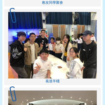
教友同學聚會
葛達羊棧