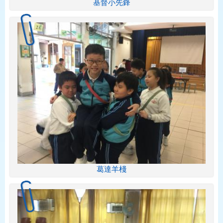
基督小先鋒
葛達羊棧