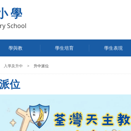
小學
ry School
學與教
學生培育
學生表現
入學及升中
>
升中派位
派位