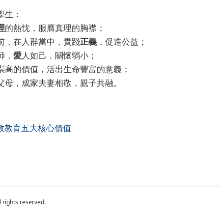
學生：
理
的熱忱，服膺真理的胸襟；
前，在人群當中，實踐
正義
，促進公益；
師，
愛
人如己，關懷弱小；
崇高的價值，活出生命豐富的意義；
父母，成家夫妻相敬，親子共融。
教教育五大核心價值
hts reserved.