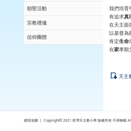
朝聖活動
我們培育
有追求
真
宗教禮儀
在天主面
以基督為
信仰團體
肯定
生命
在
家
孝順
天主
網頁地圖
| Copyright© 2021 荃灣天主教小學 版權所有 不得轉載 All rig