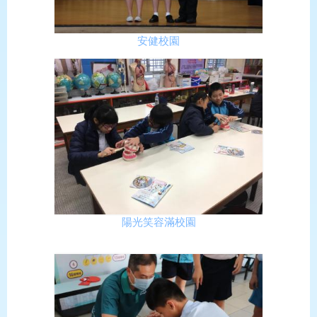
安健校園
陽光笑容滿校園