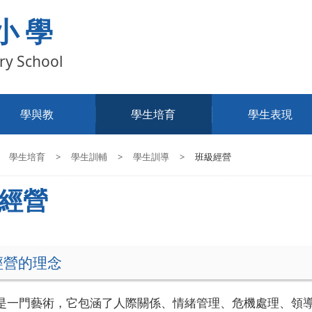
小學
ry School
學與教
學生培育
學生表現
學生培育
>
學生訓輔
>
學生訓導
>
班級經營
經營
經營的理念
是一門藝術，它包涵了人際關係、情緒管理、危機處理、領