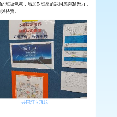
諧的班級氣氛，增加對班級的認同感與凝聚力，
力與特質。
共同訂立班規