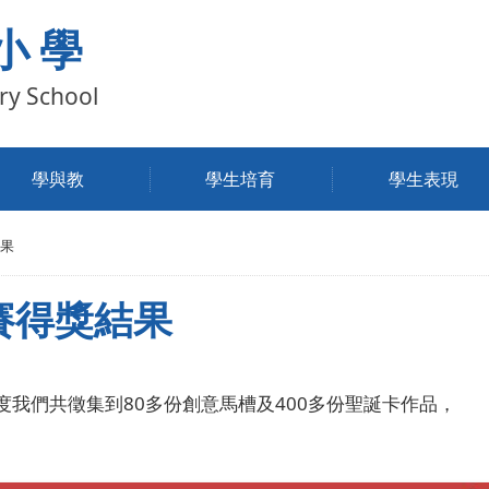
小學
ry School
學與教
學生培育
學生表現
果
賽得獎結果
我們共徵集到80多份創意馬槽及400多份聖誕卡作品，